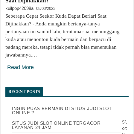
Saat Dijinakkan?
kuilpop42098a
08/03/2023
Seberapa Cepat Seekor Kuda Dapat Berlari Saat
Dijinakkan? - Anda mungkin bertanya-tanya
pertanyaan ini sambil lalu, terutama saat menunggang
kuda atau menonton kuda bermain dan berpacu di
padang mereka, tetapi tidak pernah bisa menemukan
jawabannya.…
Read More
RECENT POSTS
INGIN PUAS BERMAIN DI SITUS JUDI SLOT
ONLINE ?
Sl
SITUS JUDI SLOT ONLINE TERGACOR
LAYANAN 24 JAM
ot 