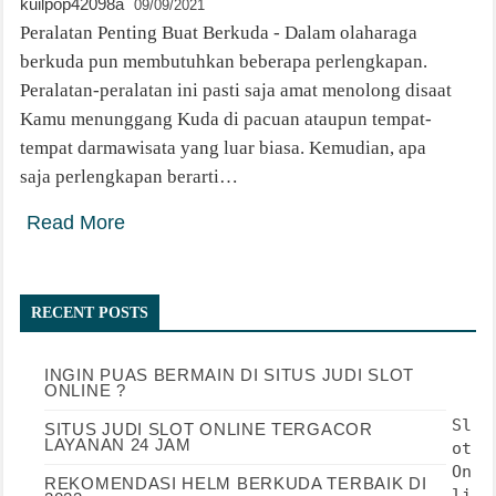
kuilpop42098a
09/09/2021
Peralatan Penting Buat Berkuda - Dalam olaharaga
berkuda pun membutuhkan beberapa perlengkapan.
Peralatan-peralatan ini pasti saja amat menolong disaat
Kamu menunggang Kuda di pacuan ataupun tempat-
tempat darmawisata yang luar biasa. Kemudian, apa
saja perlengkapan berarti…
Read More
RECENT POSTS
INGIN PUAS BERMAIN DI SITUS JUDI SLOT
ONLINE ?
Sl
SITUS JUDI SLOT ONLINE TERGACOR
LAYANAN 24 JAM
ot 
On
REKOMENDASI HELM BERKUDA TERBAIK DI
li