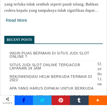
yang terluka tidak sembuh seperti patah tulang. Bahkan
cedera kepala yang tampaknya tidak signifikan dapat…
Read More
RECENT POSTS
INGIN PUAS BERMAIN DI SITUS JUDI SLOT
ONLINE ?
Sl
SITUS JUDI SLOT ONLINE TERGACOR
LAYANAN 24 JAM
ot 
On
REKOMENDASI HELM BERKUDA TERBAIK DI
li
2023
ne
APA YANG HARUS DIPAKAI UNTUK BERKUDA
3 JENIS GAYA BERKUDA YANG HARUS ANDA
KETAHUI
SHARES