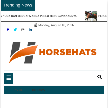
Skip
Trending News
to
content
 KUDA DAN MENGAPA ANDA PERLU MENGGUNAKANNYA
PERLENGK
Monday, August 10, 2026
Horse Hats Memberikan Informasi Perlengkapan Kuda
Horse Hats – Informasi
dan Informasi Tentang Kuda
Toggle navigation
Perlengkapan Kuda dan
HOME
BERKUDA
Informasi Tentang Kuda