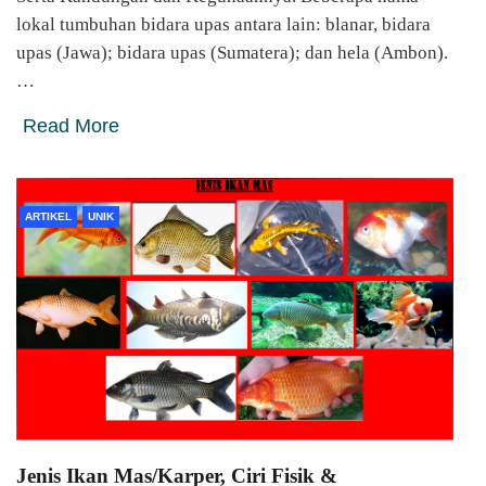
lokal tumbuhan bidara upas antara lain: blanar, bidara
upas (Jawa); bidara upas (Sumatera); dan hela (Ambon).
…
Read More
ARTIKEL
UNIK
Jenis Ikan Mas/Karper, Ciri Fisik &